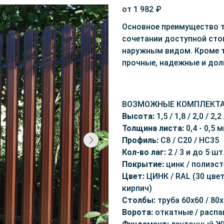
от 1 982 ₽
Основное преимущество т
сочетании доступной сто
наружным видом. Кроме т
прочные, надежные и дол
ВОЗМОЖНЫЕ КОМПЛЕКТА
Высота:
1,5 / 1,8 / 2,0 / 2,2
Толщина листа:
0,4 - 0,5 
Профиль:
С8 / С20 / НС35
Кол-во лаг:
2 / 3 и до 5 шт
Покрытие:
цинк / полиэст
Цвет:
ЦИНК / RAL (30 цвет
кирпич)
Столбы:
труба 60x60 / 80x
Ворота:
откатные / расп